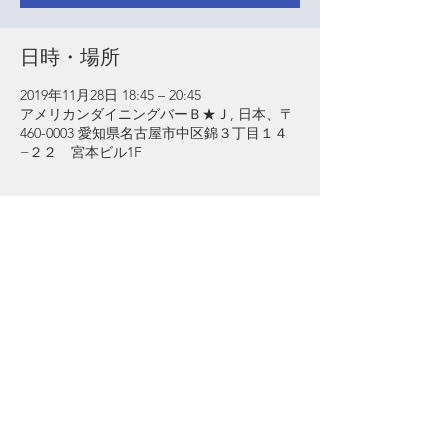
日時・場所
2019年11月28日 18:45 – 20:45
アメリカンダイニングバーＢ★Ｊ, 日本、〒
460-0003 愛知県名古屋市中区錦３丁目１４
−２２ 宮本ビル1F
イベントについて
場　所：アメリカンダイニングバーＢ★Ｊ　
貸し切り（ポールダンス・ビンゴゲーム付
き）
所　在：名古屋市中区錦3-14-22　宮本ビル
1F
電　話：052-973-4560 WEB 
https://bj.owst.jp/
会　費：６，０００円　（飲み放題、ジャン
クフード・コンパニオン付き）
１８：４５～２０：４５　忘年会（１８：１