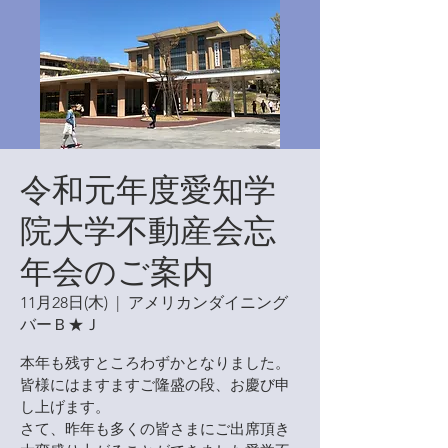
令和元年度愛知学
院大学不動産会忘
年会のご案内
11月28日(木)
  |  
アメリカンダイニング
バーＢ★Ｊ
本年も残すところわずかとなりました。
皆様にはますますご隆盛の段、お慶び申
し上げます。
さて、昨年も多くの皆さまにご出席頂き